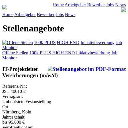
Home
Arbeitgeber
Bewerber
Jobs
News
Home
Arbeitgeber
Bewerber
Jobs
News
Stellenangebote
Offene Stellen
100k PLUS
HIGH END
Initiativbewerbung
Job
Monitor
Offene Stellen
100k PLUS
HIGH END
Initiativbewerbung
Job
Monitor
IT-Projektleiter
Versicherungen (m/w/d)
Referenz-Nr.:
JST-40610-2
Vertragsart:
Unbefristete Festanstellung
Ort:
Nürnberg, Köln
Jahresgehalt:
bis 95.000 €
Veröffentlicht am: