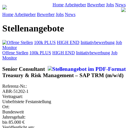
Home
Arbeitgeber
Bewerber
Jobs
News
Home
Arbeitgeber
Bewerber
Jobs
News
Stellenangebote
Offene Stellen
100k PLUS
HIGH END
Initiativbewerbung
Job
Monitor
Offene Stellen
100k PLUS
HIGH END
Initiativbewerbung
Job
Monitor
Senior Consultant
Treasury & Risk Management – SAP TRM (m/w/d)
Referenz-Nr.:
ABR-51202-1
Vertragsart:
Unbefristete Festanstellung
Ort:
Bundesweit
Jahresgehalt:
bis 85.000 €
Veröffentlicht am: