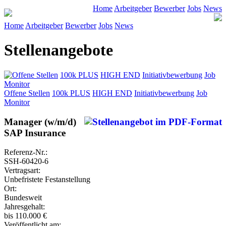
Home
Arbeitgeber
Bewerber
Jobs
News
Home
Arbeitgeber
Bewerber
Jobs
News
Stellenangebote
Offene Stellen
100k PLUS
HIGH END
Initiativbewerbung
Job
Monitor
Offene Stellen
100k PLUS
HIGH END
Initiativbewerbung
Job
Monitor
Manager (w/m/d)
SAP Insurance
Referenz-Nr.:
SSH-60420-6
Vertragsart:
Unbefristete Festanstellung
Ort:
Bundesweit
Jahresgehalt:
bis 110.000 €
Veröffentlicht am: